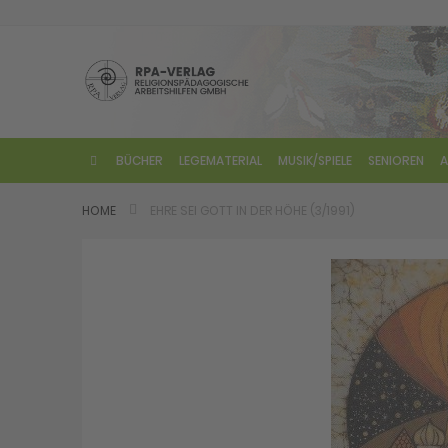
Direkt
zum
Inhalt
BÜCHER
LEGEMATERIAL
MUSIK/SPIELE
SENIOREN
A
HOME
EHRE SEI GOTT IN DER HÖHE (3/1991)
Skip
to
the
end
of
the
images
gallery