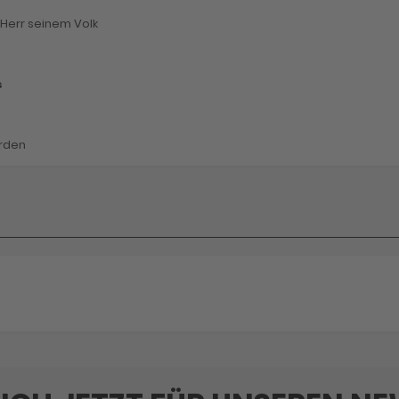
 Herr seinem Volk
s
Erden