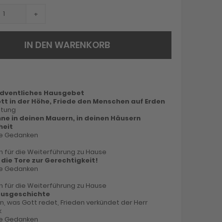
+
IN DEN WARENKORB
 Adventliches Hausgebet
ott in der Höhe, Friede den Menschen auf Erden
htung
ne in deinen Mauern, in deinen Häusern
heit
de Gedanken
 für die Weiterführung zu Hause
 die Tore zur Gerechtigkeit!
de Gedanken
 für die Weiterführung zu Hause
lausgeschichte
ren, was Gott redet, Frieden verkündet der Herr
k
de Gedanken