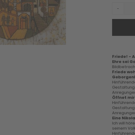
-
Friede! -
Ehre sei G
Bildbetrac
Friede woh
Geborgen
Hinführen
Gestaltung
Anregungen
Öffnet mir
Hinführen
Gestaltung
Anregungen
Eine Niko
Ich will hö
seinem Vol
Hinführen