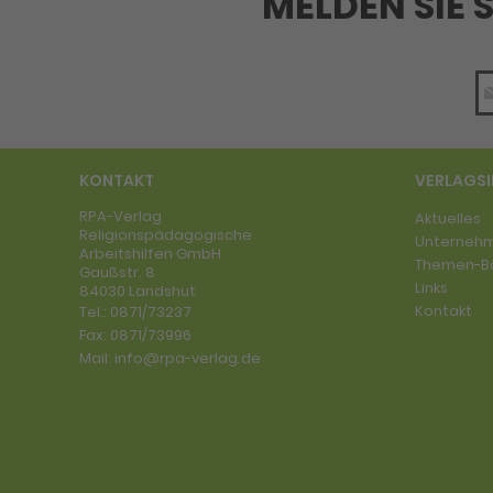
MELDEN SIE 
KONTAKT
VERLAGS
RPA-Verlag
Aktuelles
Religionspädagogische
Unterneh
Arbeitshilfen GmbH
Themen-B
Gaußstr. 8
Links
84030 Landshut
Kontakt
Tel.:
0871/73237
Fax:
0871/73996
Mail:
info@rpa-verlag.de