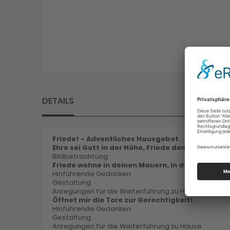
DETAILS
Friede! - Adventliches Hausgebet
Ehre sei Gott in der Höhe, Friede den Menschen 
Bildbetrachtung
Friede wohne in deinen Mauern, in deinen Häus
Hinführende Gedanken
Gestaltung
Anregungen für die Weiterführung zu Hause
Öffnet mir die Tore zur Gerechtigkeit!
Hinführende Gedanken
Gestaltung
Anregungen für die Weiterführung zu Hause