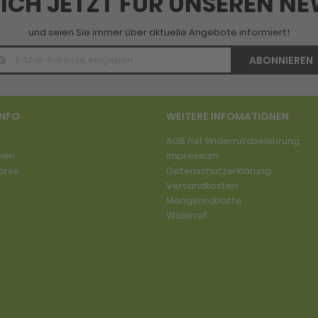
SICH JETZT FÜR UNSEREN N
und seien Sie immer über aktuelle Angebote informiert!
E-
ABONNIEREN
Mail
Adresse
*
INFO
WEITERE INFOMATIONEN
AGB mit Widerrufsbelehrung
men
Impressum
örse
Datenschutzerklärung
Versandkosten
Mengenrabatte
Widerruf