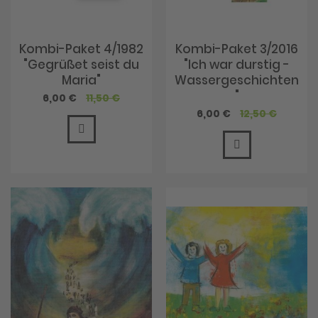
Kombi-Paket 4/1982
Kombi-Paket 3/2016
"Gegrüßet seist du
"Ich war durstig -
Maria"
Wassergeschichten
"
Sonderangebot
6,00 €
11,50 €
Sonderangebot
6,00 €
12,50 €