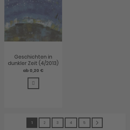
Geschichten in
dunkler Zeit (4/2013)
0,20 €
Seite
Sie
Seite
Seite
Seite
Seite
Seite
Weiter
1
2
3
4
5