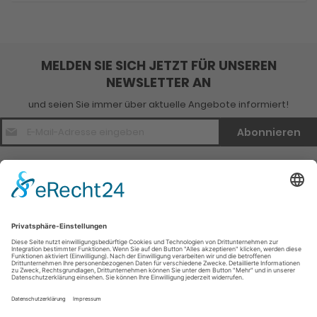
MELDEN SIE SICH JETZT FÜR UNSEREN
NEWSLETTER AN
und seien Sie immer über aktuelle Angebote informiert!
E-
Abonnieren
Mail
Adresse
*
Kontakt
Verlagsinfo
Weitere Infomationen
Social Media