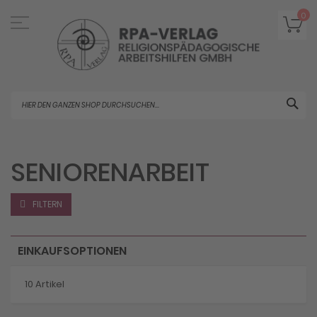
Direkt
zum
Me
0
Inhalt
Suc
SENIORENARBEIT
FILTERN
EINKAUFSOPTIONEN
10
Artikel