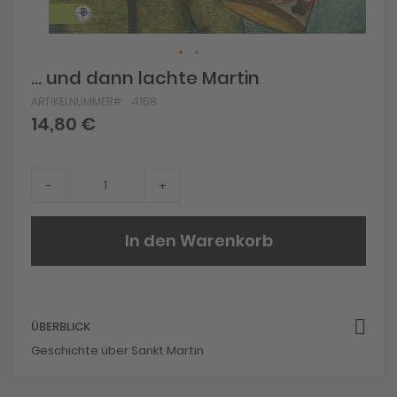
Skip
... und dann lachte Martin
to
ARTIKELNUMMER
4158
the
beginning
14,80 €
of
the
images
gallery
-
+
In den Warenkorb
ÜBERBLICK
Geschichte über Sankt Martin