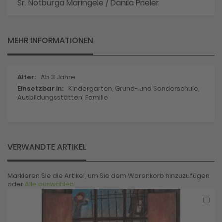
Sr. Notburga Maringele / Danila Prieler
MEHR INFORMATIONEN
Mehr
Ab 3 Jahre
Informationen
Kindergarten, Grund- und Sonderschule,
Ausbildungsstätten, Familie
VERWANDTE ARTIKEL
Markieren Sie die Artikel, um Sie dem Warenkorb hinzuzufügen
oder
Alle auswählen
In
den
War