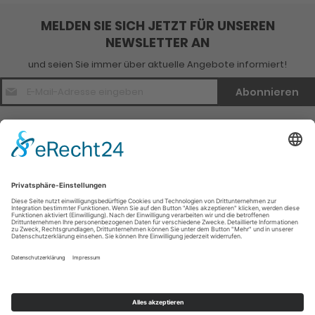
MELDEN SIE SICH JETZT FÜR UNSEREN
NEWSLETTER AN
und seien Sie immer über aktuelle Angebote informiert!
E-
Abonnieren
Mail
Adresse
*
Kontakt
Verlagsinfo
Weitere Infomationen
Social Media