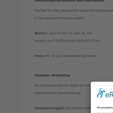
Deine kreative Auszeit am Feierabend
Perfekt für alle, die bereits einen Workshop 
in Gemeinschaft filzen wollen.
Wann:
1. April, 6. Mai, 10. Juni, 15. Juli
jeweils ca. 17:00/18:00 bis 20:00/21:00 Uhr
Preis:
40,- € pro Abend inkl. Material
Sommer-Workshop
Bei schönem Wetter filzen wir unter freiem Himm
kulinarischen Überraschung.
Rundum sorglos:
Die Gebühr beinhaltet alle M