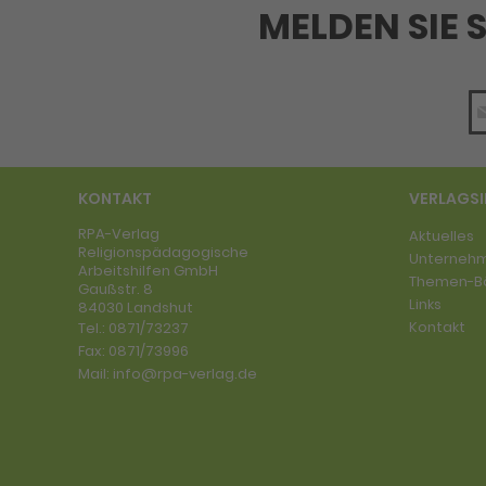
MELDEN SIE 
KONTAKT
VERLAGS
RPA-Verlag
Aktuelles
Religionspädagogische
Unterneh
Arbeitshilfen GmbH
Themen-B
Gaußstr. 8
Links
84030 Landshut
Kontakt
Tel.:
0871/73237
Fax:
0871/73996
Mail:
info@rpa-verlag.de