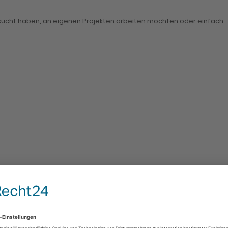
besucht haben, an eigenen Projekten arbeiten möchten oder einfach
el! Highlight: Ab 18:00 Uhr gemütlicher Ausklang mit einer
aterialien sowie die Verpflegung vor Ort.