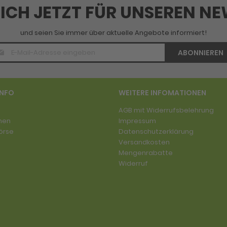
SICH JETZT FÜR UNSEREN N
und seien Sie immer über aktuelle Angebote informiert!
E-
ABONNIEREN
Mail
Adresse
*
INFO
WEITERE INFOMATIONEN
AGB mit Widerrufsbelehrung
men
Impressum
örse
Datenschutzerklärung
Versandkosten
Mengenrabatte
Widerruf