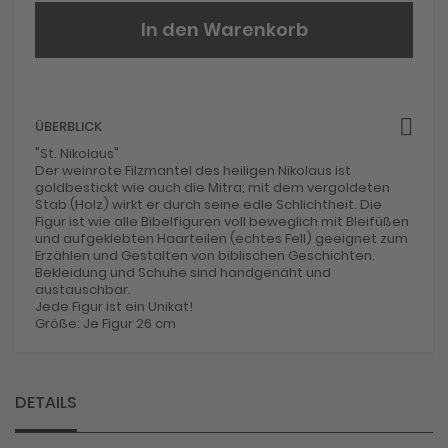
In den Warenkorb
ÜBERBLICK
"St. Nikolaus"
Der weinrote Filzmantel des heiligen Nikolaus ist
goldbestickt wie auch die Mitra; mit dem vergoldeten
Stab (Holz) wirkt er durch seine edle Schlichtheit. Die
Figur ist wie alle Bibelfiguren voll beweglich mit Bleifüßen
und aufgeklebten Haarteilen (echtes Fell) geeignet zum
Erzählen und Gestalten von biblischen Geschichten.
Bekleidung und Schuhe sind handgenäht und
austauschbar.
Jede Figur ist ein Unikat!
Größe: Je Figur 26 cm
DETAILS