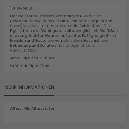
"St. Nikolaus"
Der weinrote Filzmantel des heiligen Nikolaus ist
goldbestickt wie auch die Mitra; mit dem vergoldeten
Stab (Holz) wirkt er durch seine edle Schlichtheit. Die
Figur ist wie alle Bibelfiguren voll beweglich mit Bleifüßen
und aufgeklebten Haarteilen (echtes Fell) geeignet zum
Erzählen und Gestalten von biblischen Geschichten.
Bekleidung und Schuhe sind handgenäht und
austauschbar.
Jede Figur ist ein Unikat!
Größe: Je Figur 26 cm
MEHR INFORMATIONEN
Mehr
Alle Altersstufen
Informationen