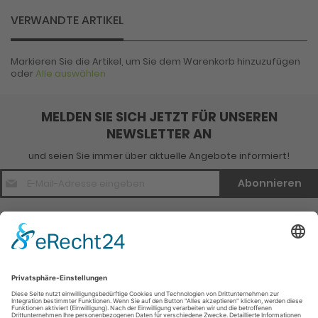
VERWANDTE ARTIKEL
Markieren Sie die Artikel, um Sie dem Warenkorb hinzuzufügen
oder
Alle auswählen
MELDEN SIE SICH JETZT FÜR UNSEREN
NEWSLETTER AN
und seien Sie immer über aktuelle Angebote informiert!
E-
Abonnieren
Mail
Adresse
*
Kontakt
Verlagsinfo