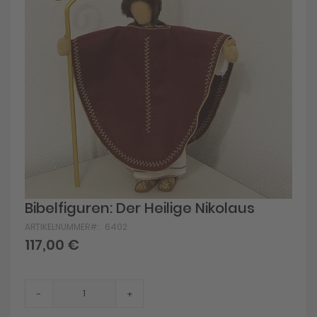
Skip
Bibelfiguren: Der Heilige Nikolaus
to
ARTIKELNUMMER
6402
the
beginning
117,00 €
of
the
images
gallery
-
+