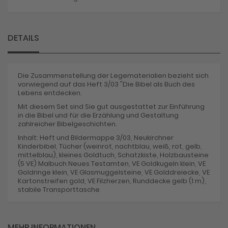
DETAILS
Die Zusammenstellung der Legematerialien bezieht sich
vorwiegend auf das Heft 3/03 "Die Bibel als Buch des
Lebens entdecken.
Mit diesem Set sind Sie gut ausgestattet zur Einführung
in die Bibel und für die Erzählung und Gestaltung
zahlreicher Bibelgeschichten.
Inhalt: Heft und Bildermappe 3/03, Neukirchner
Kinderbibel, Tücher (weinrot, nachtblau, weiß, rot, gelb,
mittelblau), kleines Goldtuch, Schatzkiste, Holzbausteine
(5 VE) Malbuch Neues Testamten, VE Goldkugeln klein, VE
Goldringe klein, VE Glasmuggelsteine, VE Golddreiecke, VE
Kartonstreifen gold, VE Filzherzen, Runddecke gelb (1 m),
stabile Transporttasche
MEHR INFORMATIONEN