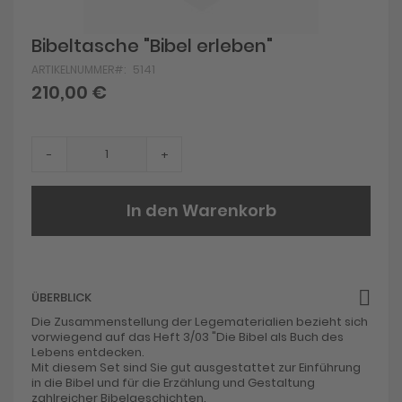
Skip
Bibeltasche "Bibel erleben"
to
ARTIKELNUMMER
5141
the
beginning
210,00 €
of
the
images
gallery
-
+
In den Warenkorb
ÜBERBLICK
Die Zusammenstellung der Legematerialien bezieht sich
vorwiegend auf das Heft 3/03 "Die Bibel als Buch des
Lebens entdecken.
Mit diesem Set sind Sie gut ausgestattet zur Einführung
in die Bibel und für die Erzählung und Gestaltung
zahlreicher Bibelgeschichten.