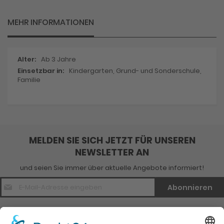
MEHR INFORMATIONEN
Mehr
Ab 3 Jahre
Informationen
Kindergarten, Grund- und Sonderschule,
Familie
MELDEN SIE SICH JETZT FÜR UNSEREN
NEWSLETTER AN
und seien Sie immer über aktuelle Angebote informiert!
E-
Abonnieren
Mail
Adresse
*