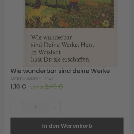
Skip
Wie wunderbar sind deine Werke
to
ARTIKELNUMMER
2047
the
beginning
Sonderangebot
1,10 €
2,40 €
vorher
of
the
images
gallery
-
+
In den Warenkorb