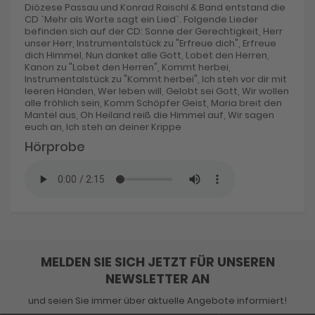
Diözese Passau und Konrad Raischl & Band entstand die
CD `Mehr als Worte sagt ein Lied`. Folgende Lieder
befinden sich auf der CD: Sonne der Gerechtigkeit, Herr
unser Herr, Instrumentalstück zu "Erfreue dich", Erfreue
dich Himmel, Nun danket alle Gott, Lobet den Herren,
Kanon zu "Lobet den Herren", Kommt herbei,
Instrumentalstück zu "Kommt herbei", Ich steh vor dir mit
leeren Händen, Wer leben will, Gelobt sei Gott, Wir wollen
alle fröhlich sein, Komm Schöpfer Geist, Maria breit den
Mantel aus, Oh Heiland reiß die Himmel auf, Wir sagen
euch an, Ich steh an deiner Krippe
Hörprobe
MELDEN SIE SICH JETZT FÜR UNSEREN
NEWSLETTER AN
und seien Sie immer über aktuelle Angebote informiert!