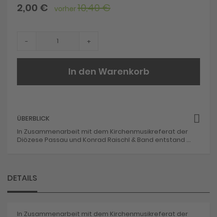
beginning
Sonderangebot
2,00 €
10,40 €
vorher
of
the
images
gallery
-
+
In den Warenkorb
ÜBERBLICK
In Zusammenarbeit mit dem Kirchenmusikreferat der
Diözese Passau und Konrad Raischl & Band entstand ...
DETAILS
In Zusammenarbeit mit dem Kirchenmusikreferat der