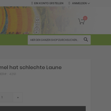
EIN KONTO ERSTELLEN
ANMELDEN
Mein Warenko
0
SUCHE
mel hat schlechte Laune
MER
4291
+