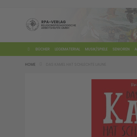
Direkt
zum
Inhalt
BÜCHER
LEGEMATERIAL
MUSIK/SPIELE
SENIOREN
A
HOME
DAS KAMEL HAT SCHLECHTE LAUNE
Skip
to
the
end
of
the
images
gallery