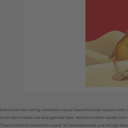
Skip
to
the
beginning
of
Kamel Karl hat richtig schlechte Laune! Seine Freunde wissen nicht, w
the
Doch dann haben sie eine geniale Idee, die Karl endlich wieder zum
images
gallery
"Das Kamel hat schlechte Laune" ist eine liebevolle und witzige Ges