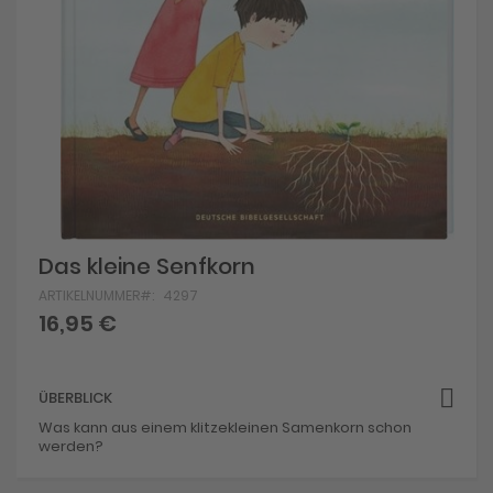
Skip
Das kleine Senfkorn
to
ARTIKELNUMMER
4297
the
beginning
16,95 €
of
the
images
gallery
ÜBERBLICK
Was kann aus einem klitzekleinen Samenkorn schon
werden?