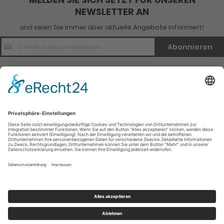
NEWSLETTER AN
und seien Sie immer über aktuelle Angebote informiert!
E-
Abonnieren
Mail
Adresse
*
Kontakt
Verlagsinfo
Weitere Infomationen
Social Media