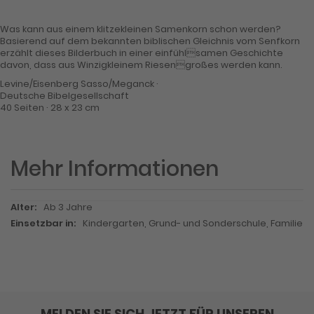
Was kann aus einem klitzekleinen Samenkorn schon werden?
Basierend auf dem bekannten biblischen Gleichnis vom Senfkorn
erzählt dieses Bilderbuch in einer einfühlsamen Geschichte
davon, dass aus Winzigkleinem Riesengroßes werden kann.
Levine/Eisenberg Sasso/Meganck ·
Deutsche Bibelgesellschaft
40 Seiten · 28 x 23 cm
Mehr Informationen
Mehr
Ab 3 Jahre
Informationen
Kindergarten, Grund- und Sonderschule, Familie
MELDEN SIE SICH JETZT FÜR UNSEREN