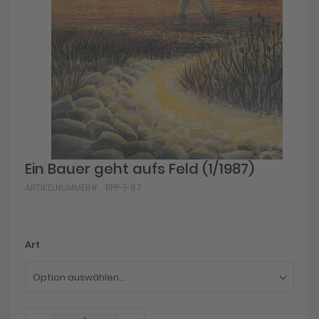
Skip
Ein Bauer geht aufs Feld (1/1987)
to
ARTIKELNUMMER
RPP-1-87
the
beginning
of
the
images
Art
gallery