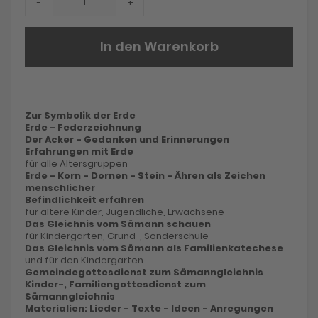
-
+
In den Warenkorb
Zur Symbolik der Erde
Erde - Federzeichnung
Der Acker - Gedanken und Erinnerungen
Erfahrungen mit Erde
für alle Altersgruppen
Erde - Korn - Dornen - Stein - Ähren als Zeichen
menschlicher
Befindlichkeit erfahren
für ältere Kinder, Jugendliche, Erwachsene
Das Gleichnis vom Sämann schauen
für Kindergarten, Grund-, Sonderschule
Das Gleichnis vom Sämann als Familienkatechese
und für den Kindergarten
Gemeindegottesdienst zum Sämanngleichnis
Kinder-, Familiengottesdienst zum
Sämanngleichnis
Materialien: Lieder - Texte - Ideen - Anregungen