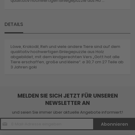
qualitativ hochwertigen Einlegepuzzle aus Ho ...
DETAILS
Löwe, Krokodil, Reh und viele andere Tiere sind auf dem
qualitativ hochwertigen Einlegepuzzle aus Holz
abgebildet, mit dem kindgerechten Vers „Gott hat alle
Tiere erschaffen, große und kleine“. ø 30,7 cm 27 Teile ab
3 Jahren goki
MELDEN SIE SICH JETZT FÜR UNSEREN
NEWSLETTER AN
und seien Sie immer über aktuelle Angebote informiert!
E-
Abonnieren
Mail
Adresse