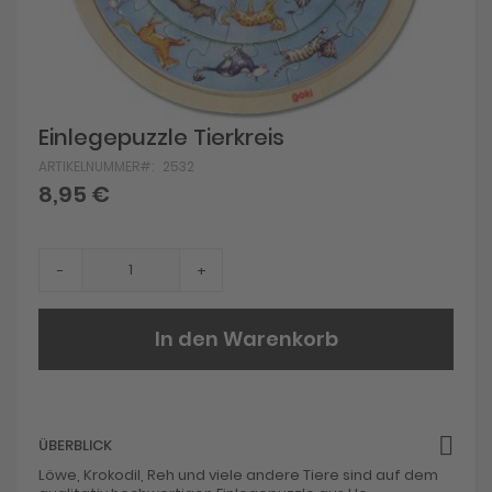
Skip
Einlegepuzzle Tierkreis
to
ARTIKELNUMMER
2532
the
beginning
8,95 €
of
the
images
gallery
-
+
In den Warenkorb
ÜBERBLICK
Löwe, Krokodil, Reh und viele andere Tiere sind auf dem