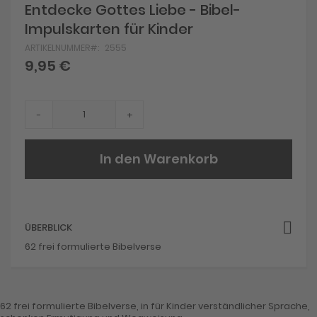
Skip
Entdecke Gottes Liebe - Bibel-
to
Impulskarten für Kinder
the
beginning
ARTIKELNUMMER
2555
of
9,95 €
the
images
gallery
-
+
In den Warenkorb
ÜBERBLICK
62 frei formulierte Bibelverse
62 frei formulierte Bibelverse, in für Kinder verständlicher Sprache,