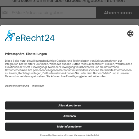
und seien Sie immer über aktuelle Angebote informiert!
E-
Abonnieren
Mail
Adresse
*
Kontakt
Verlagsinfo
Weitere Infomationen
Social Media