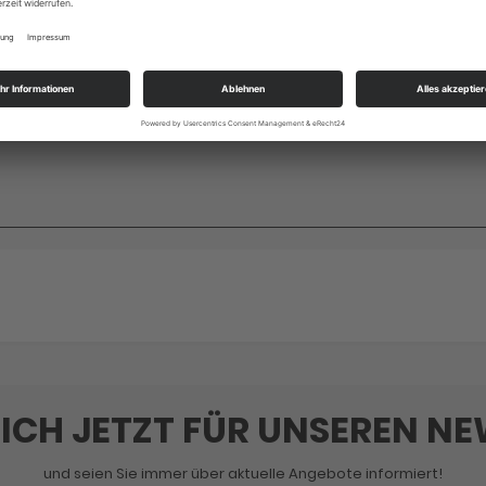
del gefilzt. (komplett durchgefilzt ohne Kern)
statt in der Nähe von Landshut hergestellt.
SICH JETZT FÜR UNSEREN N
und seien Sie immer über aktuelle Angebote informiert!