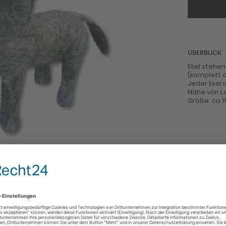
ÜBERBLICK
Esel stehen
(komplett d
Jeder Esel i
Nähe von La
Größe: ca 1