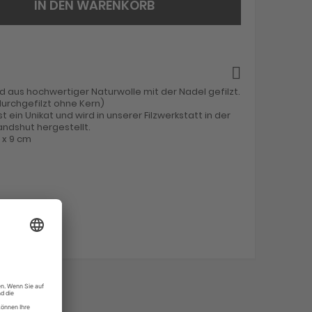
IN DEN WARENKORB
d aus hochwertiger Naturwolle mit der Nadel gefilzt.
urchgefilzt ohne Kern)
st ein Unikat und wird in unserer Filzwerkstatt in der
ndshut hergestellt.
1 x 9 cm