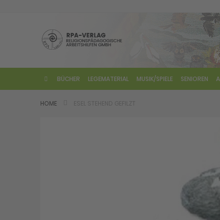
Direkt
zum
Inhalt
BÜCHER
LEGEMATERIAL
MUSIK/SPIELE
SENIOREN
A
HOME
ESEL STEHEND GEFILZT
Skip
to
the
end
of
the
images
gallery