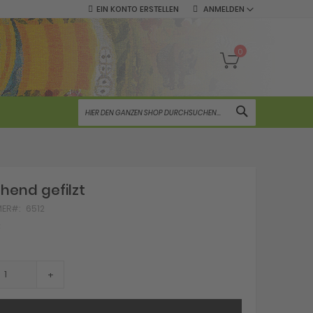
EIN KONTO ERSTELLEN
ANMELDEN
Mein Warenko
0
SUCHE
ehend gefilzt
MER
6512
€
+