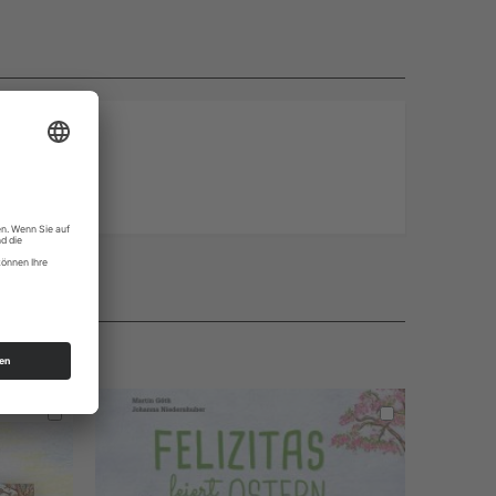
In
In
den
den
Warenkorb
Warenkorb