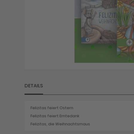
Skip
to
the
beginning
DETAILS
of
the
images
gallery
Felizitas feiert Ostern
Felizitas feiert Erntedank
Felizitas, die Weihnachtsmaus