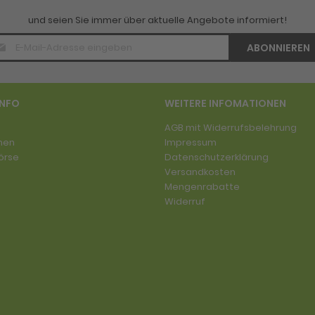
und seien Sie immer über aktuelle Angebote informiert!
E-
ABONNIEREN
Mail
Adresse
*
INFO
WEITERE INFOMATIONEN
AGB mit Widerrufsbelehrung
men
Impressum
örse
Datenschutzerklärung
Versandkosten
Mengenrabatte
Widerruf