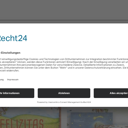
schule, Familie
zufügen oder
ALLE AUSWÄHLEN
In
den
Warenkorb