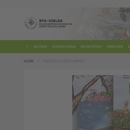
Direkt
zum
Inhalt
BÜCHER
LEGEMATERIAL
MUSIK/SPIELE
SENIOREN
A
HOME
FELIZITAS 3-ER KOMBISET
Skip
to
the
end
of
the
images
gallery