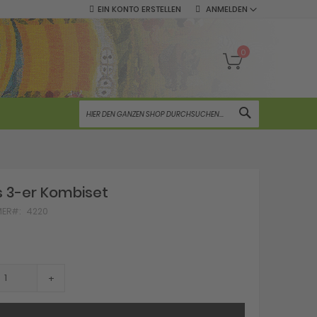
EIN KONTO ERSTELLEN
ANMELDEN
Mein Warenko
0
SUCHE
as 3-er Kombiset
MER
4220
+