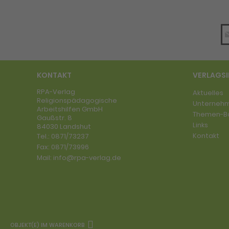
KONTAKT
VERLAGS
RPA-Verlag
Aktuelles
Religionspädagogische
Unterneh
Arbeitshilfen GmbH
Themen-B
Gaußstr. 8
Links
84030 Landshut
Kontakt
Tel.:
0871/73237
Fax:
0871/73996
Mail:
info@rpa-verlag.de
OBJEKT(E) IM WARENKORB