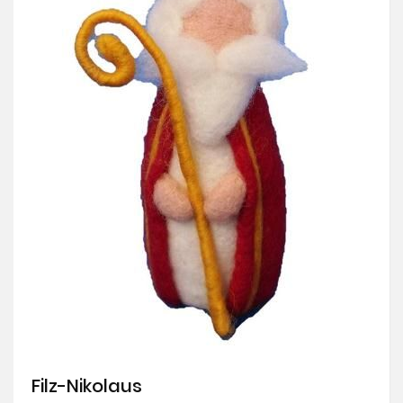
Skip
Filz-Nikolaus
to