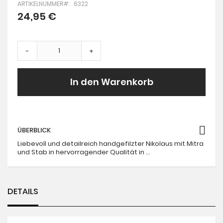
ARTIKELNUMMER
6322
the
beginning
24,95 €
of
the
images
gallery
-
+
In den Warenkorb
ÜBERBLICK
Liebevoll und detailreich handgefilzter Nikolaus mit Mitra
und Stab in hervorragender Qualität in ...
DETAILS