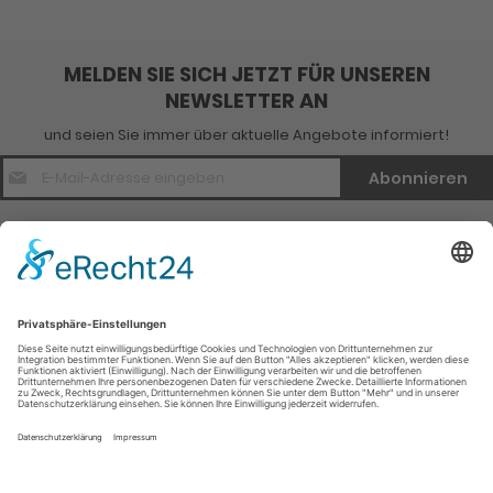
MELDEN SIE SICH JETZT FÜR UNSEREN
NEWSLETTER AN
und seien Sie immer über aktuelle Angebote informiert!
E-
Abonnieren
Mail
Adresse
*
Kontakt
Verlagsinfo
Weitere Infomationen
Social Media