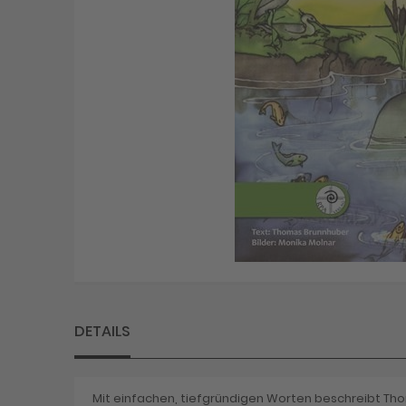
Skip
to
the
beginning
DETAILS
of
the
images
gallery
Mit einfachen, tiefgründigen Worten beschreibt Tho