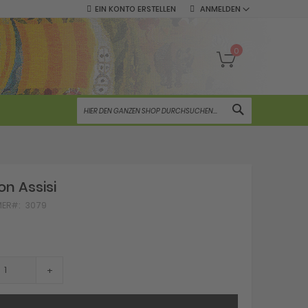
EIN KONTO ERSTELLEN
ANMELDEN
Mein Warenko
0
SUCHE
on Assisi
MER
3079
+