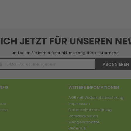
SICH JETZT FÜR UNSEREN N
und seien Sie immer über aktuelle Angebote informiert!
E-
ABONNIEREN
Mail
Adresse
*
INFO
WEITERE INFOMATIONEN
AGB mit Widerrufsbelehrung
men
Impressum
örse
Datenschutzerklärung
Versandkosten
Mengenrabatte
Widerruf