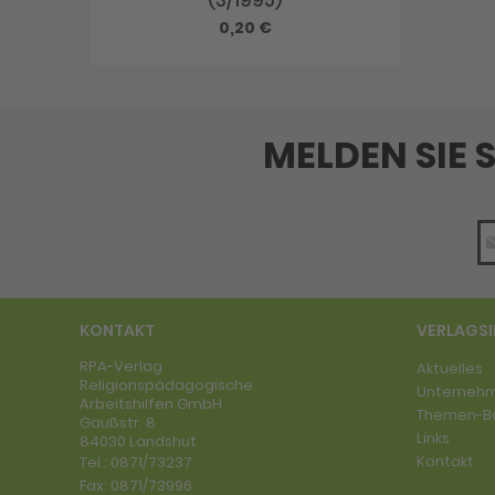
0,20 €
MELDEN SIE 
KONTAKT
VERLAGS
RPA-Verlag
Aktuelles
Religionspädagogische
Unterneh
Arbeitshilfen GmbH
Themen-B
Gaußstr. 8
Links
84030 Landshut
Kontakt
Tel.:
0871/73237
Fax:
0871/73996