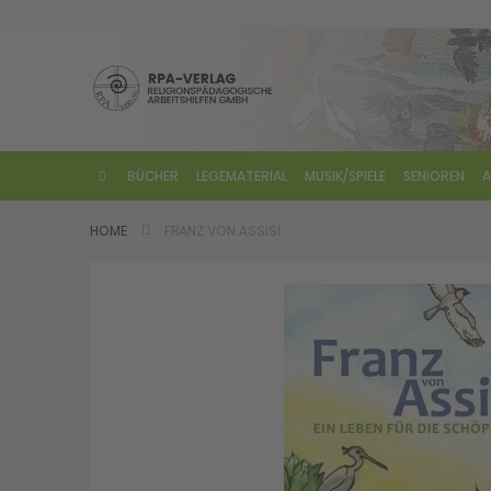
Direkt
zum
Inhalt
BÜCHER
LEGEMATERIAL
MUSIK/SPIELE
SENIOREN
A
HOME
FRANZ VON ASSISI
Skip
to
the
end
of
the
images
gallery