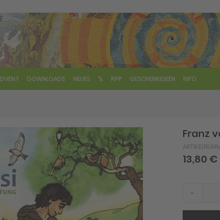
DVENT
DOWNLOADS
NEUES
%
RPP
GESCHENKIDEEN
INFO
Franz v
ARTIKELNUM
13,80 €
-