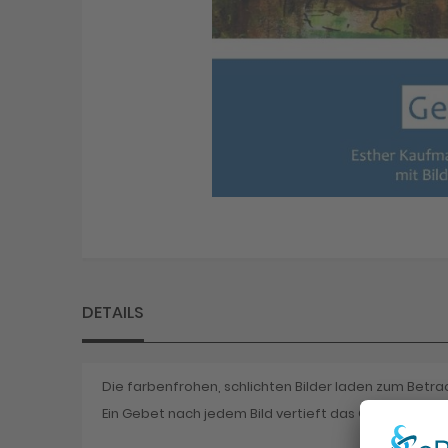
Skip
to
the
beginning
DETAILS
of
the
images
gallery
Die farbenfrohen, schlichten Bilder laden zum Betr
Ein Gebet nach jedem Bild vertieft das Geschaute 