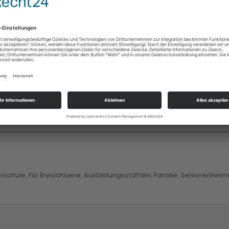
ristel Holl
rschule, Für Erwachsene, Ausbildungsstätten, Familie, Seniorenheim