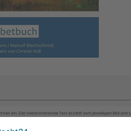
achten ein. Der nebenstehende Text erzählt vom jeweiligen Bild und
und Ausgesprochene.