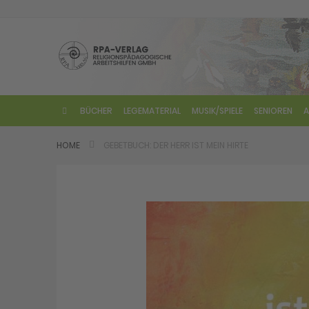
Direkt
zum
Inhalt
BÜCHER
LEGEMATERIAL
MUSIK/SPIELE
SENIOREN
A
HOME
GEBETBUCH: DER HERR IST MEIN HIRTE
Skip
to
the
end
of
the
images
gallery