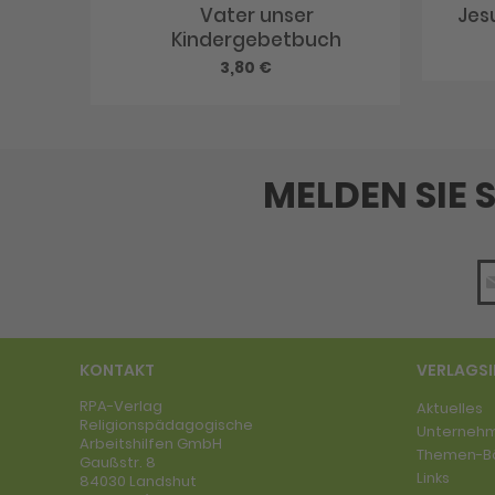
Vater unser
Jes
Kindergebetbuch
3,80 €
MELDEN SIE 
KONTAKT
VERLAGS
RPA-Verlag
Aktuelles
Religionspädagogische
Unterneh
Arbeitshilfen GmbH
Themen-B
Gaußstr. 8
Links
84030 Landshut