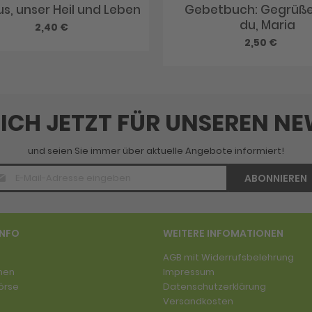
us, unser Heil und Leben
Gebetbuch: Gegrüßet
du, Maria
2,40 €
2,50 €
SICH JETZT FÜR UNSEREN N
und seien Sie immer über aktuelle Angebote informiert!
E-
ABONNIEREN
Mail
Adresse
*
INFO
WEITERE INFOMATIONEN
AGB mit Widerrufsbelehrung
men
Impressum
örse
Datenschutzerklärung
Versandkosten