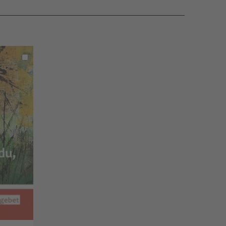
In
den
Warenkorb