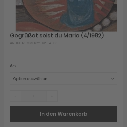
Skip
Gegrüßet seist du Maria (4/1982)
to
ARTIKELNUMMER
RPP-4-83
the
beginning
of
the
images
Art
gallery
-
+
In den Warenkorb