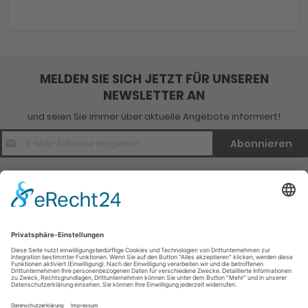
Informationen
MELDEN SIE SICH JETZT FÜR UNSEREN
NEWSLETTER AN
und seien Sie immer über aktuelle Angebote informiert!
E-
Abonnieren
Mail
Adresse
*
Kontakt
Verlagsinfo
Weitere Infomationen