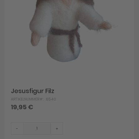
Skip
Jesusfigur Filz
to
ARTIKELNUMMER
6540
the
beginning
19,95 €
of
the
images
gallery
-
+