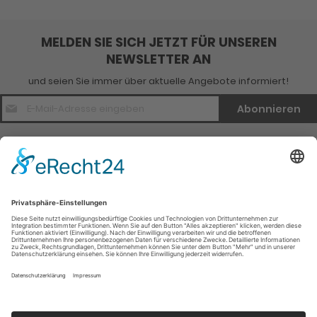
MELDEN SIE SICH JETZT FÜR UNSEREN
NEWSLETTER AN
und seien Sie immer über aktuelle Angebote informiert!
E-
Abonnieren
Mail
Adresse
*
Kontakt
Verlagsinfo
Weitere Infomationen
Social Media