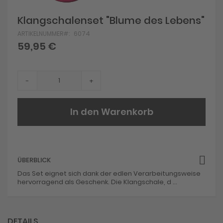
Skip
Klangschalenset "Blume des Lebens"
to
ARTIKELNUMMER
6074
the
beginning
59,95 €
of
the
images
gallery
-
+
In den Warenkorb
ÜBERBLICK
Das Set eignet sich dank der edlen Verarbeitungsweise
hervorragend als Geschenk. Die Klangschale, d ...
DETAILS