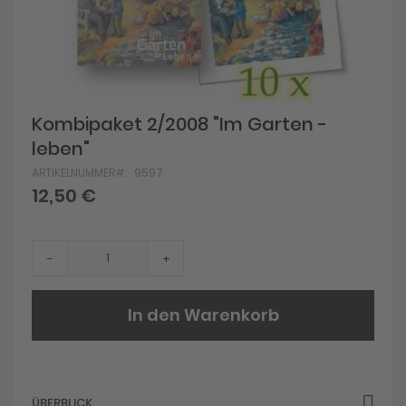
Skip
Kombipaket 2/2008 "Im Garten -
to
leben"
the
beginning
ARTIKELNUMMER
9597
of
12,50 €
the
images
gallery
-
+
In den Warenkorb
ÜBERBLICK