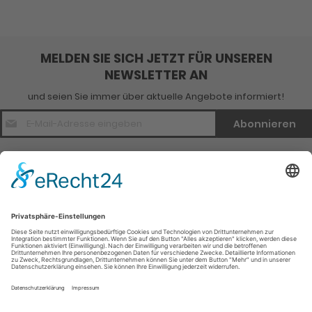
MELDEN SIE SICH JETZT FÜR UNSEREN
NEWSLETTER AN
und seien Sie immer über aktuelle Angebote informiert!
E-
Abonnieren
Mail
Adresse
*
Kontakt
Verlagsinfo
Weitere Infomationen
Social Media