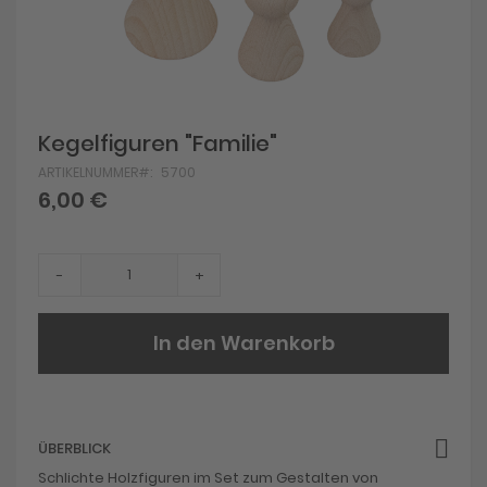
Skip
Kegelfiguren "Familie"
to
ARTIKELNUMMER
5700
the
beginning
6,00 €
of
the
images
gallery
-
+
In den Warenkorb
ÜBERBLICK
Schlichte Holzfiguren im Set zum Gestalten von