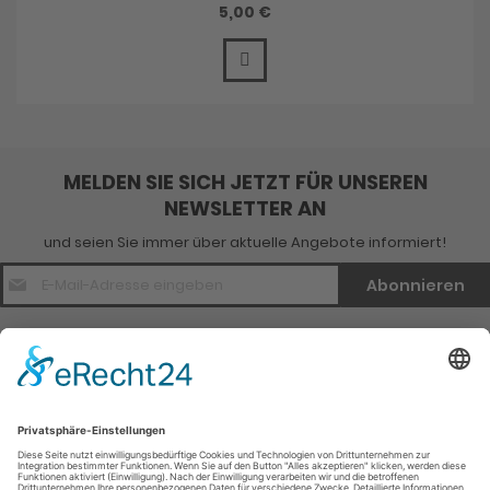
5,00 €
MELDEN SIE SICH JETZT FÜR UNSEREN
NEWSLETTER AN
und seien Sie immer über aktuelle Angebote informiert!
E-
Abonnieren
Mail
Adresse
*
Kontakt
Verlagsinfo