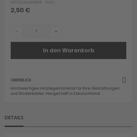
ARTIKELNUMMER
5063
the
beginning
2,50 €
of
the
images
gallery
-
+
In den Warenkorb
ÜBERBLICK
Hochwertiges Holzlegematerial für Ihre Gestaltungen
und Bodenbilder. Hergestellt in Deutschland ...
DETAILS