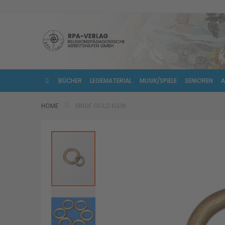
Direkt
zum
Inhalt
BÜCHER
LEGEMATERIAL
MUSIK/SPIELE
SENIOREN
A
HOME
RINGE GOLD KLEIN
Skip
to
the
end
of
the
images
gallery