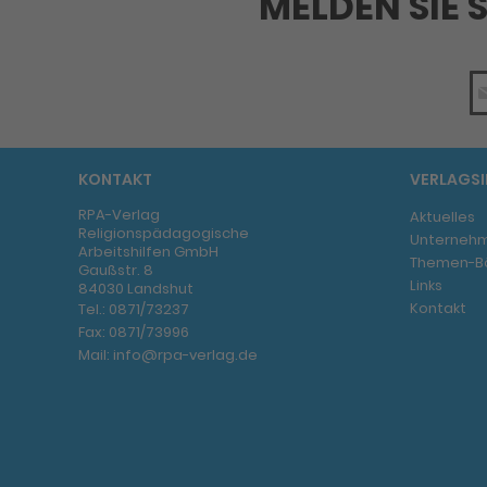
MELDEN SIE 
KONTAKT
VERLAGS
RPA-Verlag
Aktuelles
Religionspädagogische
Unterneh
Arbeitshilfen GmbH
Themen-B
Gaußstr. 8
Links
84030 Landshut
Kontakt
Tel.:
0871/73237
Fax:
0871/73996
Mail:
info@rpa-verlag.de