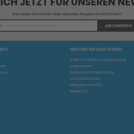
SICH JETZT FÜR UNSEREN N
und seien Sie immer über aktuelle Angebote informiert!
E-
ABONNIEREN
Mail
Adresse
*
INFO
WEITERE INFOMATIONEN
AGB mit Widerrufsbelehrung
men
Impressum
örse
Datenschutzerklärung
Versandkosten
Mengenrabatte
Widerruf