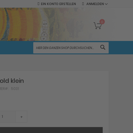
EIN KONTO ERSTELLEN
ANMELDEN
Mein Warenko
0
SUCHE
old klein
MER
5031
+