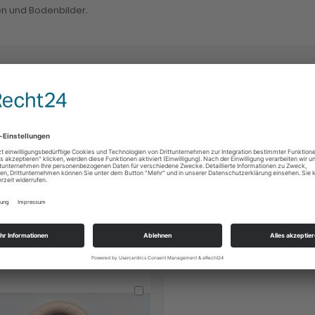
en und Bodenbilder.
zufügen oder
ALLE AUSWÄHLEN
In
den
Warenkorb