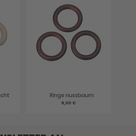
scht
Ringe nussbaum
6,00 €