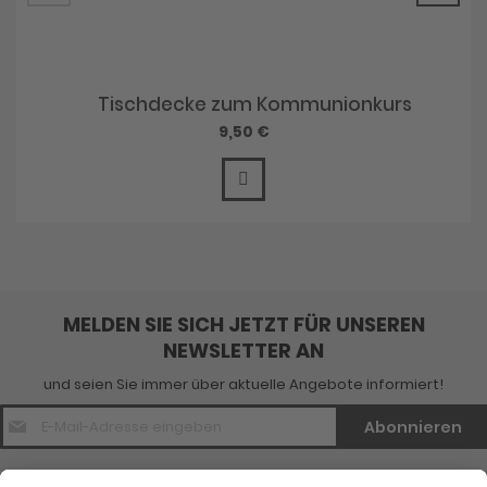
Tischdecke zum Kommunionkurs
9,50 €
MELDEN SIE SICH JETZT FÜR UNSEREN
NEWSLETTER AN
und seien Sie immer über aktuelle Angebote informiert!
E-
Abonnieren
Mail
Adresse
*