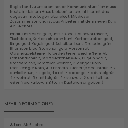
Begleitend zu unserem neuen Kommunionkurs "Ich muss
heute in deinem Haus bleiben" erscheint hiermit das
abgestimmte Legematerialset. Mit dieser
Zusammenstellung ist das Arbeiten mit dem neuen Kurs
ein Leichtes.
Inhalt: Holzreifen gold, Jesusikone, Baumwolltasche,
Tischdecke, Kartonscheiben bunt, Kartonstreifen gold,
Ringe gold, Kugeln gold, Scheiben bunt, Dreiecke grün,
Rhomben blau, Stäbchen gelb, Herzen rot,
Glasmuggelsteine, Halbedelsteine, weiche Seile, VE
Chiffontücher 2, Stoffdeckchen weiß, Kugeln natur,
Stoffstreifen, Samttuch weinrot, 8-eckiger Korb,
rechteckiger Korb, 41 x Primero-Tücher (6 x hellbraun, 6 x
dunkelbraun, 4 x gelb, 4 x rot, 4 x orange, 4 x dunkelgrün,
4 x weinrot, 5 x mittelgrün, 2 x schwarz, 2 x mittelblau
oder
freie Farbwahl Bitte im Kästchen angeben!)
MEHR INFORMATIONEN
Mehr
Ab 6 Jahre