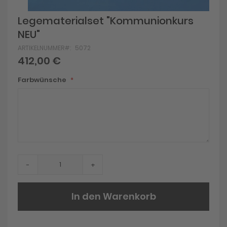
Skip
Legematerialset "Kommunionkurs
to
NEU"
the
beginning
ARTIKELNUMMER
5072
of
412,00 €
the
images
gallery
Farbwünsche
-
+
In den Warenkorb