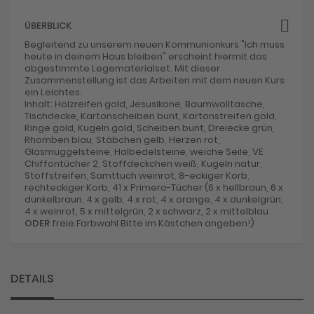
ÜBERBLICK
Begleitend zu unserem neuen Kommunionkurs "Ich muss
heute in deinem Haus bleiben" erscheint hiermit das
abgestimmte Legematerialset. Mit dieser
Zusammenstellung ist das Arbeiten mit dem neuen Kurs
ein Leichtes.
Inhalt: Holzreifen gold, Jesusikone, Baumwolltasche,
Tischdecke, Kartonscheiben bunt, Kartonstreifen gold,
Ringe gold, Kugeln gold, Scheiben bunt, Dreiecke grün,
Rhomben blau, Stäbchen gelb, Herzen rot,
Glasmuggelsteine, Halbedelsteine, weiche Seile, VE
Chiffontücher 2, Stoffdeckchen weiß, Kugeln natur,
Stoffstreifen, Samttuch weinrot, 8-eckiger Korb,
rechteckiger Korb, 41 x Primero-Tücher (6 x hellbraun, 6 x
dunkelbraun, 4 x gelb, 4 x rot, 4 x orange, 4 x dunkelgrün,
4 x weinrot, 5 x mittelgrün, 2 x schwarz, 2 x mittelblau
ODER
freie Farbwahl Bitte im Kästchen angeben!)
DETAILS