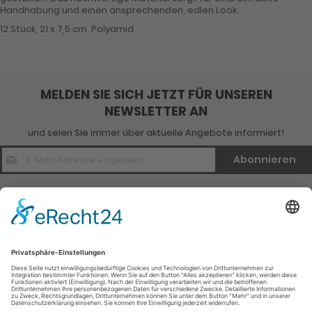
Handhabung und einen ansprechenden, edlen Look.
12 Stück, 21 x 7,5 cm, Polyamid
MELDEN SIE SICH JETZT FÜR UNSEREN
NEWSLETTER AN
und seien Sie immer über aktuelle Angebote informiert!
E-
Abonnieren
Mail
Adresse
*
Kontakt
Verlagsinfo
Weitere Infomationen