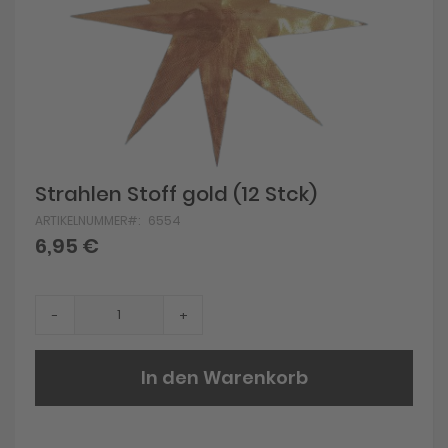
Skip
Strahlen Stoff gold (12 Stck)
to
ARTIKELNUMMER
6554
the
beginning
6,95 €
of
the
images
gallery
-
+
In den Warenkorb