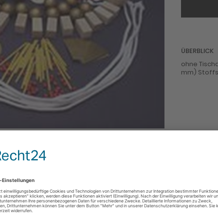
ÜBERBLICK
ohne Tischd
mm) Stoffst