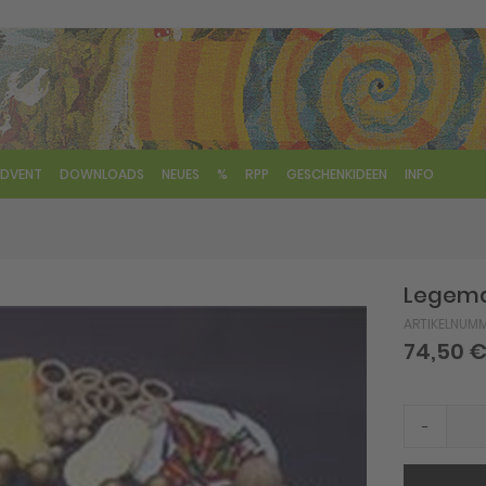
DVENT
DOWNLOADS
NEUES
%
RPP
GESCHENKIDEEN
INFO
Legema
ARTIKELNUM
74,50 
-