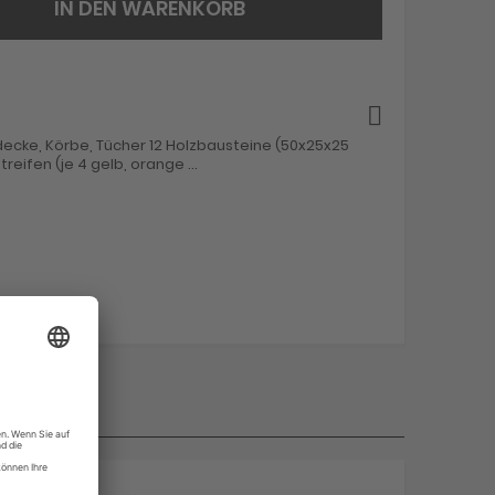
IN DEN WARENKORB
ecke, Körbe, Tücher 12 Holzbausteine (50x25x25
reifen (je 4 gelb, orange ...