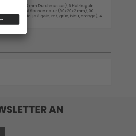
lzkugeln gold (40 mm Durchmesser), 6 Holzkugeln
3 mm), 12 Holzstäbchen natur (80x20x2 mm), 90
en (8 gold, je 3 gelb, rot, grün, blau, orange), 4
EWSLETTER AN