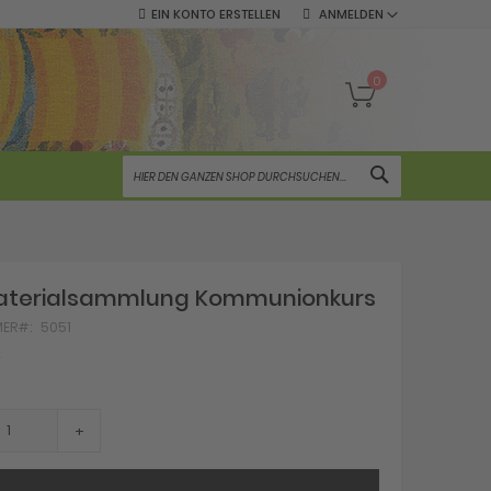
EIN KONTO ERSTELLEN
ANMELDEN
Mein Warenko
0
SUCHE
terialsammlung Kommunionkurs
MER
5051
€
+