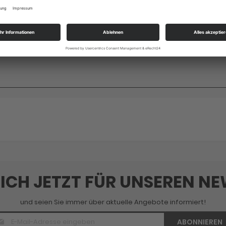
 gelb, orange, rot), 12 Stoffdeckchen weiß (rund, 20 cm Dm.), 12 Ho
 12 Holzscheiben natur (75 mm Dm.), 12 Holzstäbchen natur (140x20x
b (4x4x100 mm), 30 Kartonstreifen gold (80x20 mm), 23 Kartonscheib
), 1 Holzkugel natur (60 mm Dm.), 90 Fassperlen bunt (12x10mm).
SICH JETZT FÜR UNSEREN N
und seien Sie immer über aktuelle Angebote informiert!
E-
ABONNIEREN
Mail