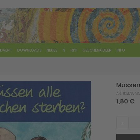
DVENT
DOWNLOADS
NEUES
%
RPP
GESCHENKIDEEN
INFO
Müssen
ARTIKELNUM
1,80 €
-