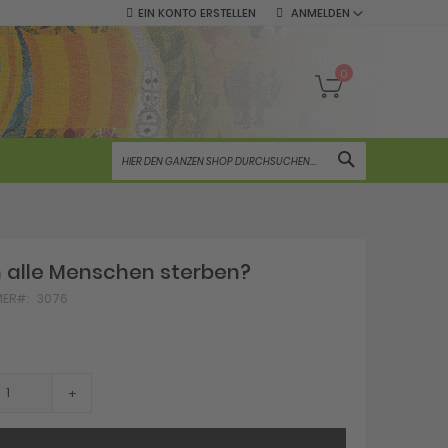
EIN KONTO ERSTELLEN
ANMELDEN
Mein Warenko
0
SUCHE
 alle Menschen sterben?
MER
3076
+