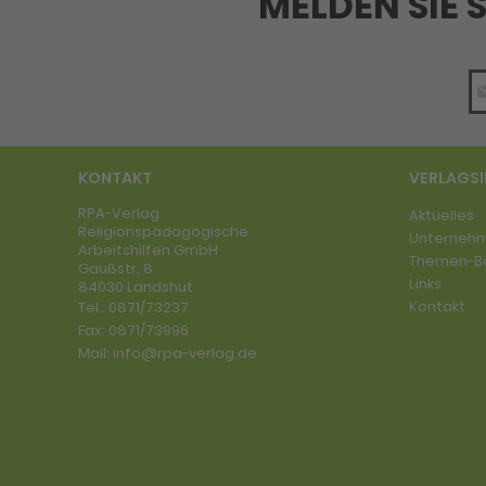
MELDEN SIE 
KONTAKT
VERLAGS
RPA-Verlag
Aktuelles
Religionspädagogische
Unterneh
Arbeitshilfen GmbH
Themen-B
Gaußstr. 8
Links
84030 Landshut
Kontakt
Tel.:
0871/73237
Fax:
0871/73996
Mail:
info@rpa-verlag.de