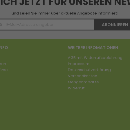
SICH JETZT FÜR UNSEREN N
und seien Sie immer über aktuelle Angebote informiert!
E-
ABONNIEREN
Mail
Adresse
*
INFO
WEITERE INFOMATIONEN
AGB mit Widerrufsbelehrung
men
Impressum
örse
Datenschutzerklärung
Versandkosten
Mengenrabatte
Widerruf