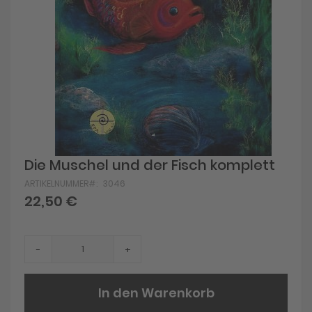
Skip
Die Muschel und der Fisch komplett
to
ARTIKELNUMMER
3046
the
beginning
22,50 €
of
the
images
gallery
-
+
In den Warenkorb