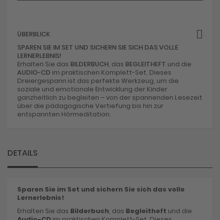
ÜBERBLICK
SPAREN SIE IM SET UND SICHERN SIE SICH DAS VOLLE
LERNERLEBNIS!
Erhalten Sie das
BILDERBUCH
, das
BEGLEITHEFT
und die
AUDIO-CD
im praktischen Komplett-Set. Dieses
Dreiergespann ist das perfekte Werkzeug, um die
soziale und emotionale Entwicklung der Kinder
ganzheitlich zu begleiten – von der spannenden Lesezeit
über die pädagogische Vertiefung bis hin zur
entspannten Hörmeditation.
DETAILS
Sparen Sie im Set und sichern Sie sich das volle
Lernerlebnis!
Erhalten Sie das
Bilderbuch
, das
Begleitheft
und die
Audio-CD
im praktischen Komplett-Set. Dieses