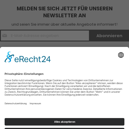
MELDEN SIE SICH JETZT FÜR UNSEREN
NEWSLETTER AN
und seien Sie immer über aktuelle Angebote informiert!
E-
Abonnieren
Mail
Adresse
*
Kontakt
Verlagsinfo
Weitere Infomationen
Social Media