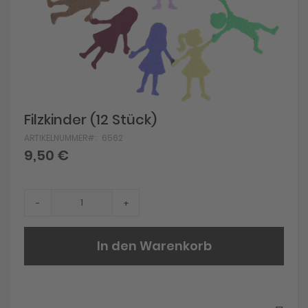
Skip
Filzkinder (12 Stück)
to
ARTIKELNUMMER
6562
the
beginning
9,50 €
of
the
images
gallery
-
+
In den Warenkorb