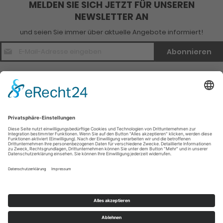
MELDEN SIE SICH JETZT FÜR UNSEREN
NEWSLETTER AN
und seien Sie immer über aktuelle Angebote informiert!
E-
Abonnieren
Mail
Adresse
*
Kontakt
Verlagsinfo
Weitere Infomationen
Social Media