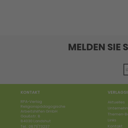
MELDEN SIE 
KONTAKT
VERLAGS
RPA-Verlag
Aktuelles
Religionspädagogische
Unterneh
Arbeitshilfen GmbH
Themen-B
Gaußstr. 8
Links
84030 Landshut
Kontakt
Tel.:
0871/73237