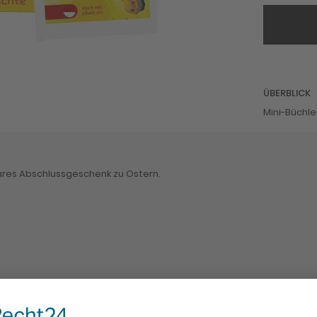
ÜBERBLICK
Mini-Büchl
res Abschlussgeschenk zu Ostern.