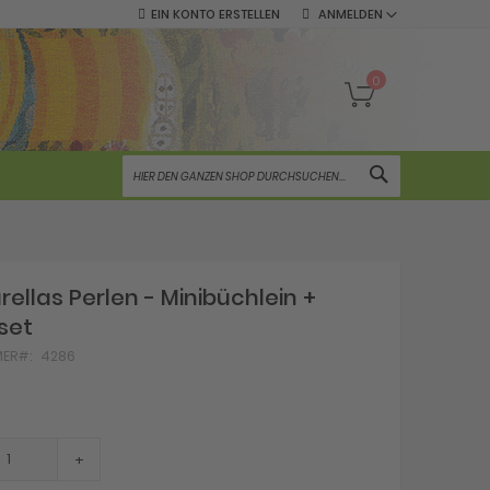
EIN KONTO ERSTELLEN
ANMELDEN
Mein Warenko
0
SUCHE
ellas Perlen - Minibüchlein +
set
MER
4286
+