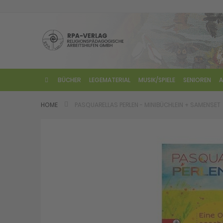
Direkt
zum
Inhalt
BÜCHER
LEGEMATERIAL
MUSIK/SPIELE
SENIOREN
A
HOME
PASQUARELLAS PERLEN - MINIBÜCHLEIN + SAMENSET
Skip
to
the
end
of
the
images
gallery