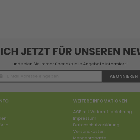
SICH JETZT FÜR UNSEREN N
und seien Sie immer über aktuelle Angebote informiert!
E-
ABONNIEREN
Mail
Adresse
*
INFO
WEITERE INFOMATIONEN
AGB mit Widerrufsbelehrung
men
Impressum
örse
Datenschutzerklärung
Versandkosten
Mengenrabatte