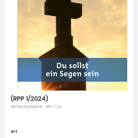
Skip
(RPP 1/2024)
to
ARTIKELNUMMER
RPP-1-24
the
beginning
of
the
images
Art
gallery