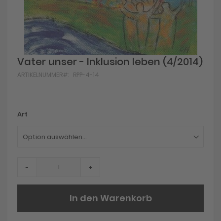
Skip
Vater unser - Inklusion leben (4/2014)
to
ARTIKELNUMMER
RPP-4-14
the
beginning
of
the
images
Art
gallery
-
+
In den Warenkorb