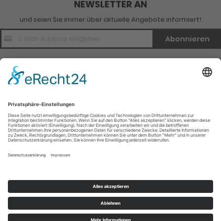
NEWSLETTER AN
und seien Sie immer über aktuelle Angebote informiert!
E-
Abonnieren
Mail
Adresse
*
Kontakt
Verlagsinfo
Weitere Infomationen
Social Media