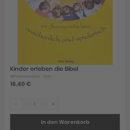
Skip
Kinder erleben die Bibel
to
ARTIKELNUMMER
2082
the
beginning
16,40 €
of
the
images
gallery
-
+
In den Warenkorb