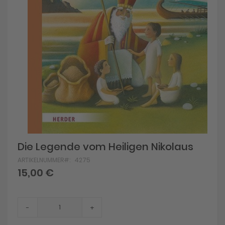
Skip
Die Legende vom Heiligen Nikolaus
to
ARTIKELNUMMER
4275
the
beginning
15,00 €
of
the
images
gallery
-
+