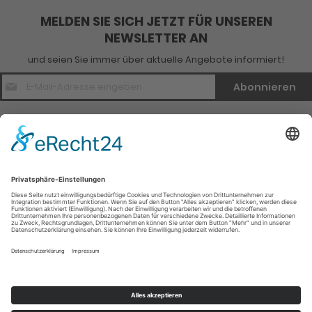
MELDEN SIE SICH JETZT FÜR UNSEREN
NEWSLETTER AN
und seien Sie immer über aktuelle Angebote informiert!
E-
Abonnieren
Mail
Adresse
*
Kontakt
Verlagsinfo
Weitere Infomationen
Social Media