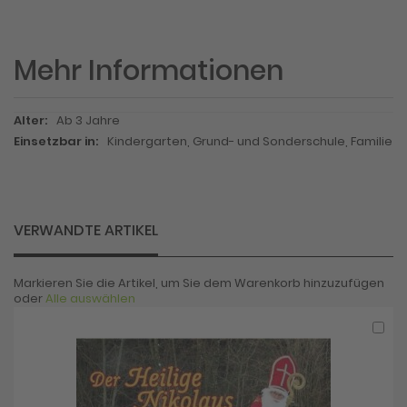
Mehr Informationen
Mehr
Ab 3 Jahre
Informationen
Kindergarten, Grund- und Sonderschule, Familie
VERWANDTE ARTIKEL
Markieren Sie die Artikel, um Sie dem Warenkorb hinzuzufügen
oder
Alle auswählen
In
den
War