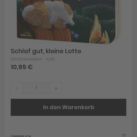
Skip
Schlaf gut, kleine Lotte
to
ARTIKELNUMMER
4265
the
beginning
10,95 €
of
the
images
gallery
-
+
In den Warenkorb
ÜBERBLICK