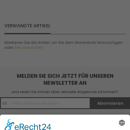
VERWANDTE ARTIKEL
Markieren Sie die Artikel, um Sie dem Warenkorb hinzuzufügen
oder
Alle auswählen
MELDEN SIE SICH JETZT FÜR UNSEREN
NEWSLETTER AN
und seien Sie immer über aktuelle Angebote informiert!
E-
Abonnieren
Mail
Adresse
*